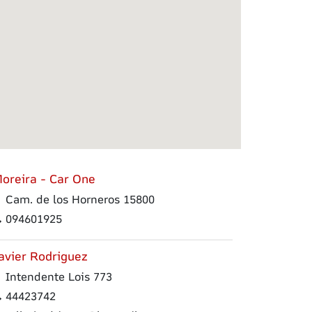
oreira - Car One
Cam. de los Horneros 15800
094601925
avier Rodriguez
Intendente Lois 773
44423742