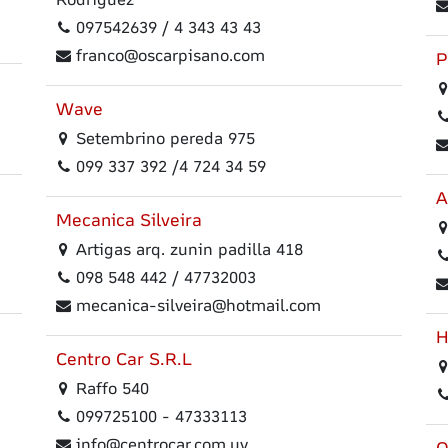
Rodriguez
097542639 / 4 343 43 43
franco@oscarpisano.com
P
Wave
Setembrino pereda 975
099 337 392 /4 724 34 59
A
Mecanica Silveira
Artigas arq. zunin padilla 418
098 548 442 / 47732003
mecanica-silveira@hotmail.com
H
Centro Car S.R.L
Raffo 540
099725100 - 47333113
info@centrocar.com.uy