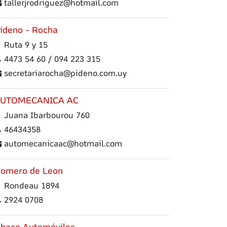
tallerjrodriguez@hotmail.com
ideno - Rocha
Ruta 9 y 15
4473 54 60 / 094 223 315
secretariarocha@pideno.com.uy
UTOMECANICA AC
Juana Ibarbourou 760
46434358
automecanicaac@hotmail.com
omero de Leon
Rondeau 1894
2924 0708